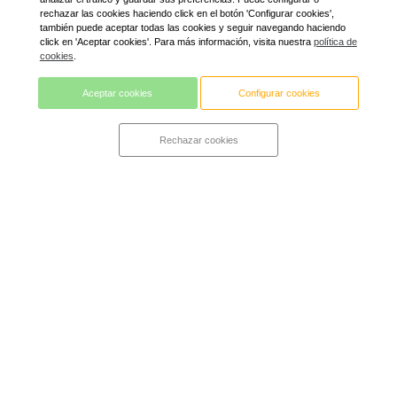
rechazar las cookies haciendo click en el botón 'Configurar cookies',
también puede aceptar todas las cookies y seguir navegando haciendo
click en 'Aceptar cookies'. Para más información, visita nuestra
política de
cookies
.
Aceptar cookies
Configurar cookies
Rechazar cookies
Cena Maridaje con Bodega SOMMOS
Fantastic Cena Maridaje con Bodega SOMMOS y también
gracias a Agustí Torelló Mata para hacernos los postres más