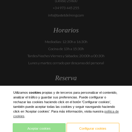
(Lleida) 25600
+34 973 445 255
info@tastetdelreng.com
Horarios
Mediodías: 12:30h a 16:30h
Cocina de 13h a 15:30h
Tardes/Noches Viernes y Sábados: 20:00h a 00:30h
Lunes y martes: cerrado por descanso del personal
Reserva
973 445 255
Utilizamos
cookies
propias y de terceros para personalizar el contenido,
analizar el tráfico y guardar sus preferencias. Puede configurar o
rechazar las cookies haciendo click en el botón 'Configurar cookies',
Síguenos
también puede aceptar todas las cookies y seguir navegando haciendo
click en 'Aceptar cookies'. Para más información, visita nuestra
política de
cookies
.
Aceptar cookies
Configurar cookies