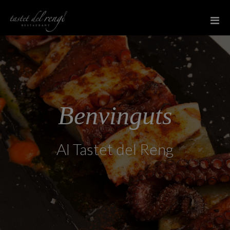
Benvinguts
Al Tastet del Reng