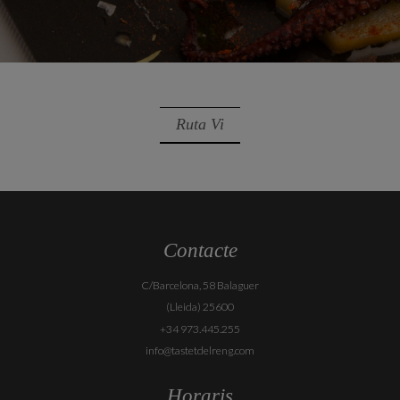
Ruta Vi
Contacte
C/Barcelona, 58 Balaguer
(Lleida) 25600
+34 973.445.255
info@tastetdelreng.com
Horaris